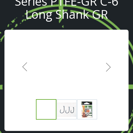
Series PTFE-GR C-6
Long Shank GR