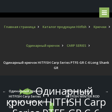
Главная страница
Каталог продукции Hitfish
Крючки
Одинарный крючок
CARP SERIES
Одинарный крючок HITFISH Carp Series PTFE-GR C-6 Long Shank
GR
Одинарный
←
Одинарный крючок
Зимняя удочка
→
HITFISH Carp Series
HITFISH WINTER ROD
крючок HITFISH Carp
PTFE-GR C-5 Wide Gape
18
GR